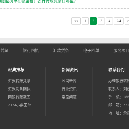
转账回执单在哪里看？农行转账凭条在哪里？
<<
1
2
3
4
2/4
账凭证
银行回执
汇款凭条
电子回单
服务项
经典推荐
新闻资讯
联系我们
汇款转账凭条
公司新闻
办理银行转
汇款凭条回执
行业资讯
联系人：刘
网银转账截图
常见问题
手 机：186 9
ATM小票回单
邮 箱：2711
地 址：承