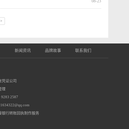
08-23
>>
目
新闻资讯
品牌故事
联系我们
账凭证公司
经理
283 2587
634322@qq.com
接银行转账回执制作服务