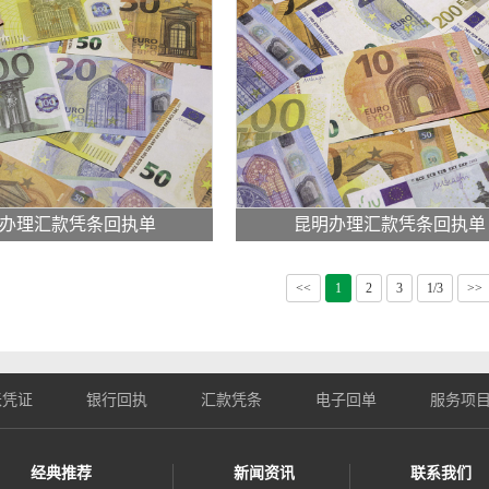
办理汇款凭条回执单
昆明办理汇款凭条回执单
<<
1
2
3
1/3
>>
账凭证
银行回执
汇款凭条
电子回单
服务项
经典推荐
新闻资讯
联系我们