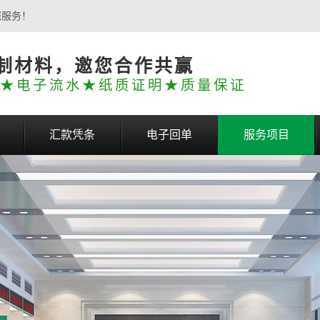
您服务！
制材料，邀您合作共赢
★电子流水★纸质证明★质量保证
汇款凭条
电子回单
服务项目